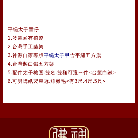
平繡太子童仔
1.波麗頭有植髮
2.台灣手工藤架
3.神源自家專版
平繡太子甲
含平繡五方旗
4.台灣製白鐵五方架
5.配件太子槍圈.雙劍.雙槌可選ㄧ件<台製白鐵>
6.可另購紙製束冠.雉雞毛<有3尺.4尺.5尺>