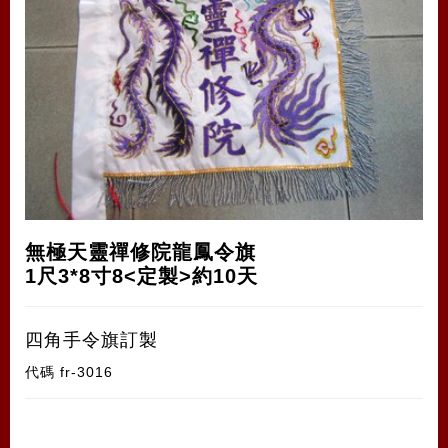
無極天靈禪修院龍鳳令旗
1尺3*8寸8<定製>約10天
四角手令旗訂製
代碼
fr-3016