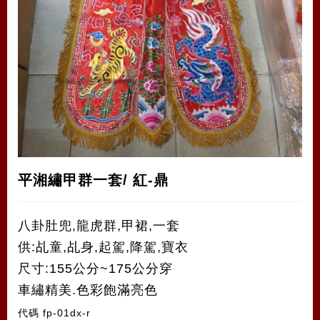
平湘繡甲群一套/ 紅-鼎
八卦肚兜,龍虎群,甲裙,一套
供:乩童,乩身,起駕,降駕,寶衣
尺寸:155公分~175公分穿
車繡精美.色彩飽滿亮色
代碼
fp-01dx-r