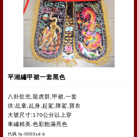
平湘繡甲裙一套黑色
八卦肚兜,龍虎群,甲裙,一套
供:乩童,乩身,起駕,降駕,寶衣
大號尺寸:170公分以上穿
車繡精美.色彩飽滿亮色
代碼
fp-0003xd-b