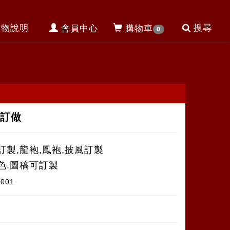
購物說明
搜尋
會員中心
購物車
0
袍訂做
訂製,龍袍,鳳袍,披風訂製
色.圖稿可訂製
3001