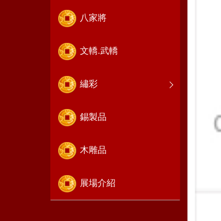
八家將
文轎.武轎
繡彩
錫製品
木雕品
展場介紹