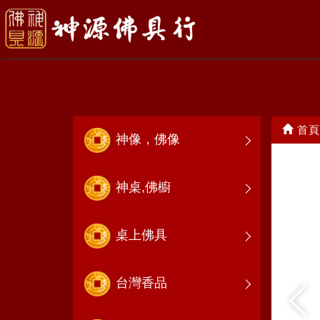
乩身服飾
首頁
神像，佛像
神桌,佛櫥
桌上佛具
台灣香品