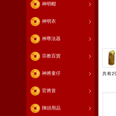
神明帽
神明衣
神尊法器
宗教百貨
神將童仔
共有2
官將首
陣頭用品