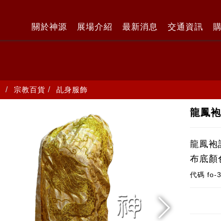
關於神源
展場介紹
最新消息
交通資訊
宗教百貨
乩身服飾
龍鳳
龍鳳袍
布底顏
代碼
fo-