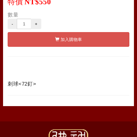
特價
NT$550
數量
-
+
加入購物車
刺球<72釘>