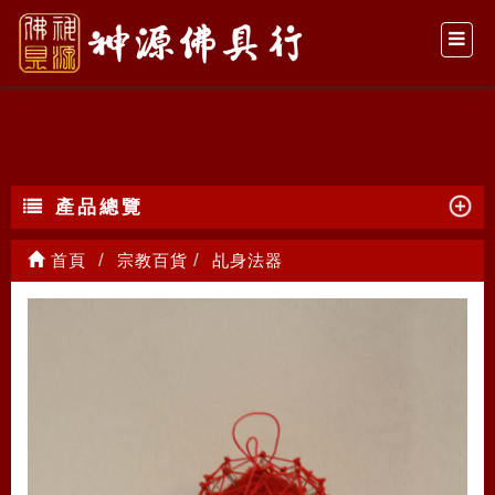
乩身法器
產品總覽
首頁
宗教百貨
乩身法器