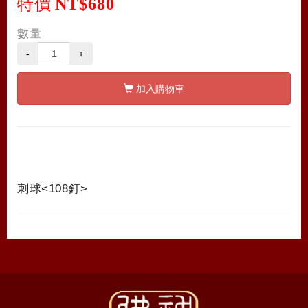
特價
NT$680
數量
-
+
加入購物車
刺球<108釘>