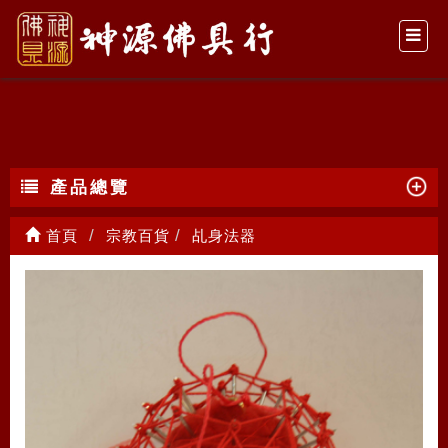
乩身法器
產品總覽
首頁
宗教百貨
乩身法器