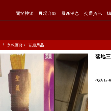
關於神源
展場介紹
最新消息
交通資訊
宗教百貨
宮廟用品
落地三
.
代碼
fa-