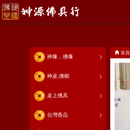
宮廟用品
首頁
神像，佛像
神桌,佛櫥
桌上佛具
台灣香品