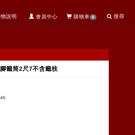
購物說明
搜尋
會員中心
購物車
0
腳籤筒2尺7不含籤枝
645