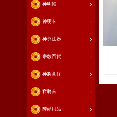
神明帽
神明衣
神尊法器
宗教百貨
神將童仔
官將首
陣頭用品