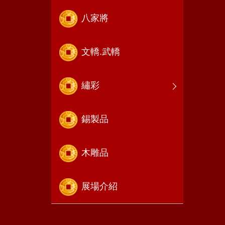
八家將
文轎.武轎
繡彩
錫製品
木雕品
展場介紹