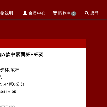
購物說明
搜尋
會員中心
購物車
0
咖A款中素面杯+杯架
,佛杯,敬杯
入
5.4*寬6公分
a041m-05
NT$7,600