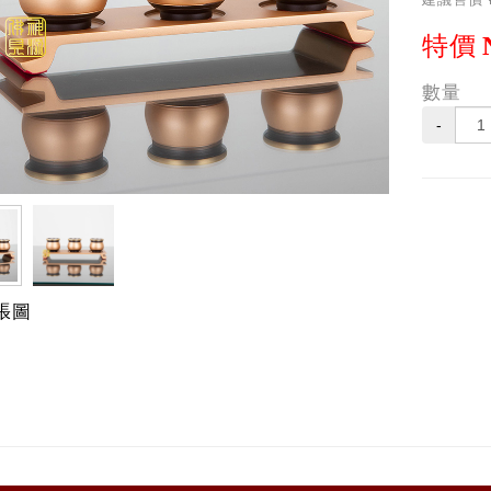
特價
數量
-
張圖