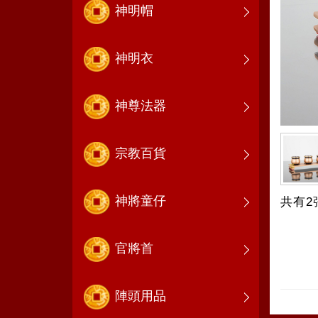
神明帽
神明衣
神尊法器
宗教百貨
神將童仔
共有2
官將首
陣頭用品