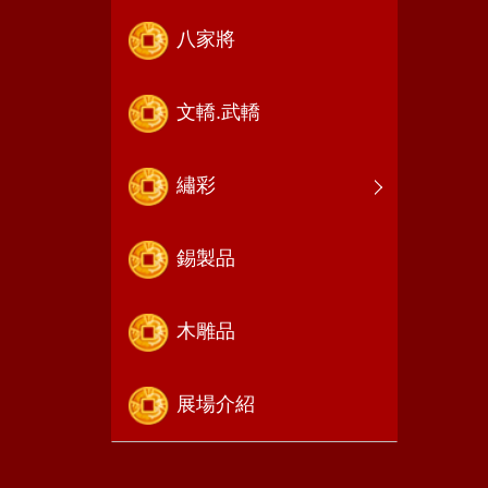
八家將
文轎.武轎
繡彩
錫製品
木雕品
展場介紹