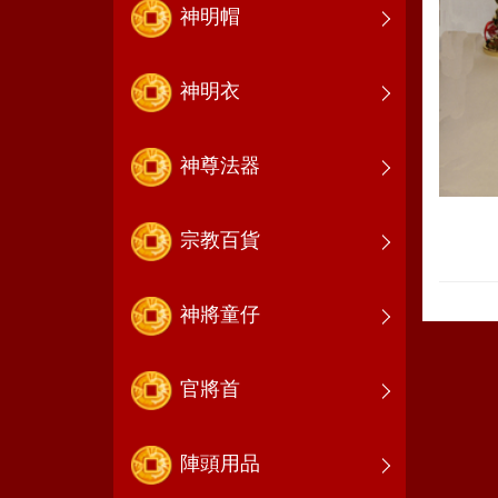
神明帽
神明衣
神尊法器
宗教百貨
神將童仔
官將首
陣頭用品