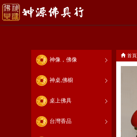
精品佛具組
首頁
神像，佛像
神桌,佛櫥
桌上佛具
台灣香品