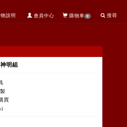
購物說明
搜尋
會員中心
購物車
0
B1神明組
具
銅製
購買
b1