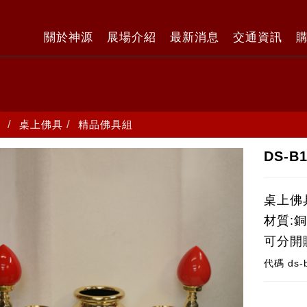
關於神源
展場介紹
最新消息
交通資訊
桌上佛具
精品佛具組
DS-
桌上佛
材質:
可分開
代碼
ds-