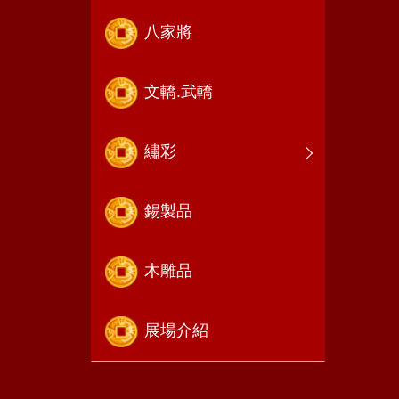
八家將
文轎.武轎
繡彩
錫製品
木雕品
展場介紹