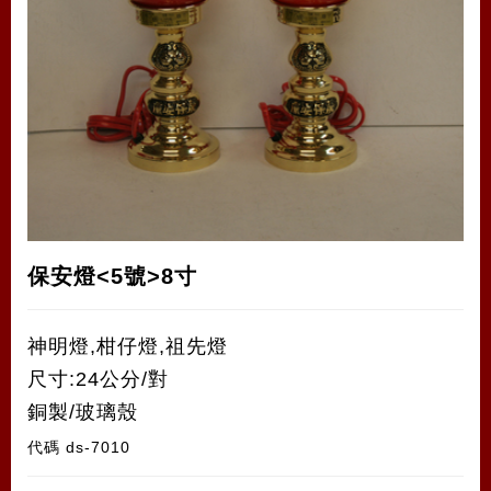
保安燈<5號>8寸
神明燈,柑仔燈,祖先燈
尺寸:24公分/對
銅製/玻璃殼
代碼
ds-7010