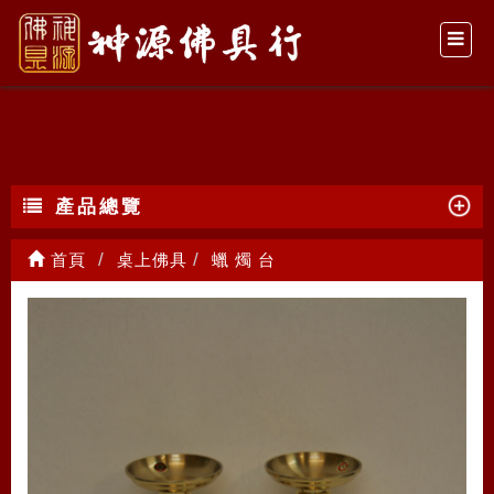
蠟 燭 台
產品總覽
首頁
桌上佛具
蠟 燭 台