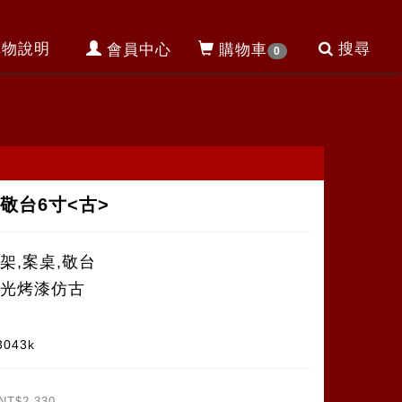
購物說明
搜尋
會員中心
購物車
0
敬台6寸<古>
架,案桌,敬台
拋光烤漆仿古
3043k
NT$2,330