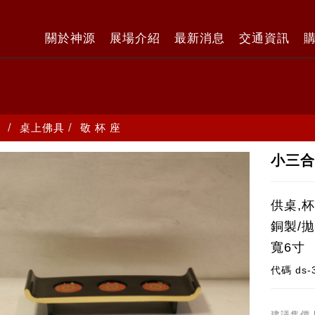
關於神源
展場介紹
最新消息
交通資訊
桌上佛具
敬 杯 座
小三合
供桌,杯
銅製/
寬6寸
代碼
ds-
建議售價