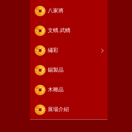
八家將
文轎.武轎
繡彩
錫製品
木雕品
展場介紹