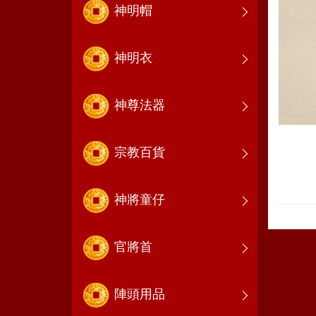
神明帽
神明衣
神尊法器
宗教百貨
神將童仔
官將首
陣頭用品