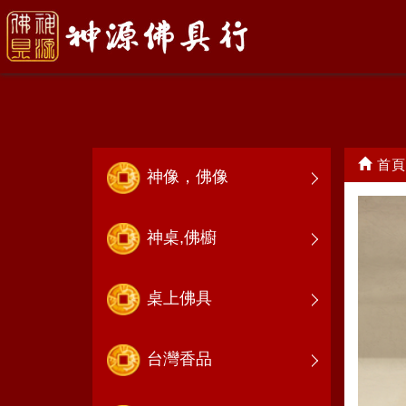
敬 杯 座
首頁
神像，佛像
神桌,佛櫥
桌上佛具
台灣香品