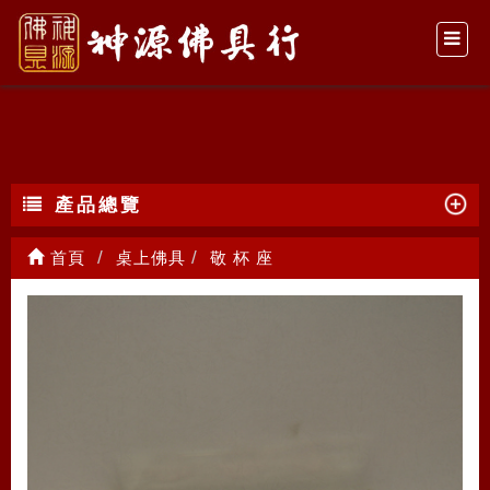
敬 杯 座
產品總覽
首頁
桌上佛具
敬 杯 座