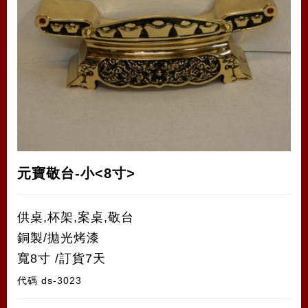
元寶敬台-小<8寸>
供桌,杯架,案桌,敬台
銅製/拋光烤漆
寬8寸 /訂貨7天
代碼
ds-3023