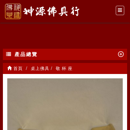
敬 杯 座
產品總覽
首頁
桌上佛具
敬 杯 座