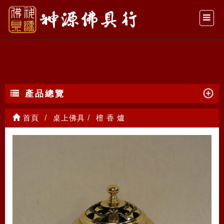
檀 香 爐
產品總覽
首頁
桌上佛具
檀 香 爐