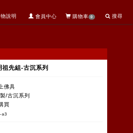
購物說明
搜尋
會員中心
購物車
0
明祖先組-古沉系列
上佛具
銅製/古沉系列
購買
i-a3