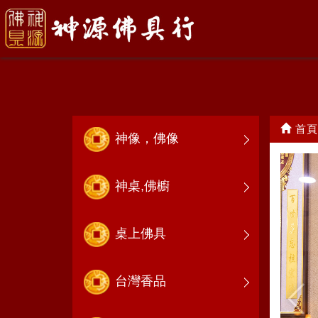
精品佛具組
首頁
神像，佛像
神桌,佛櫥
桌上佛具
台灣香品