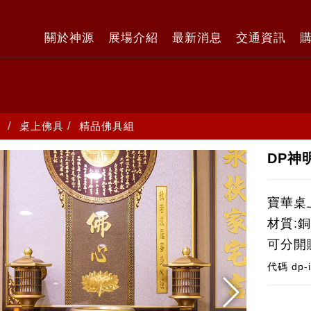
關於神源
展場介紹
最新消息
交通資訊
桌上佛具
精品佛具組
DP神
寶華桌
材質:
可分開
代碼
dp-