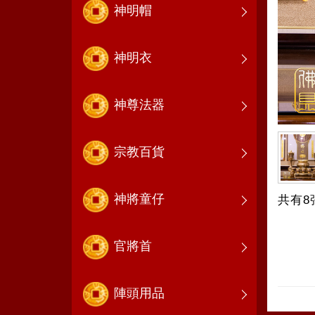
神明帽
神明衣
神尊法器
宗教百貨
神將童仔
共有8
官將首
陣頭用品