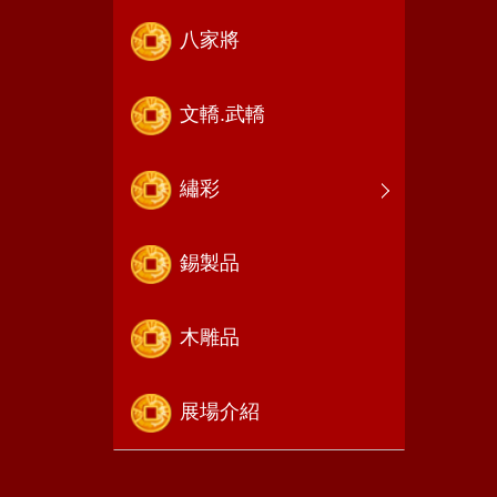
八家將
文轎.武轎
繡彩
錫製品
木雕品
展場介紹