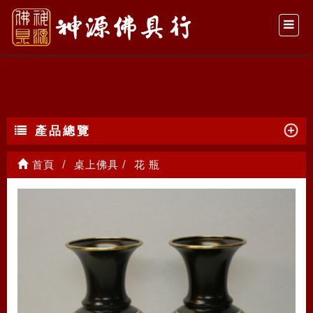
花 瓶
產品總覽
首頁
桌上佛具
花 瓶