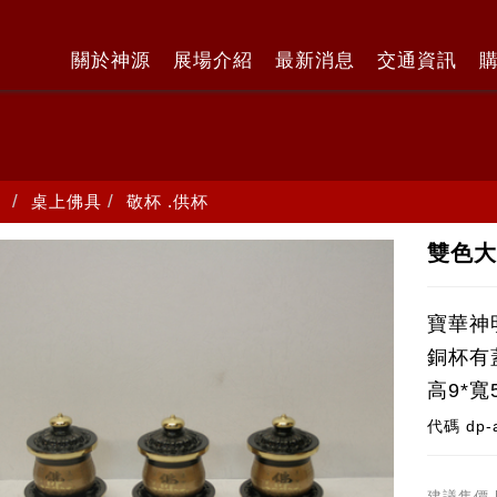
關於神源
展場介紹
最新消息
交通資訊
桌上佛具
敬杯 .供杯
雙色
寶華神
銅杯有
高9*寬
代碼
dp-
建議售價