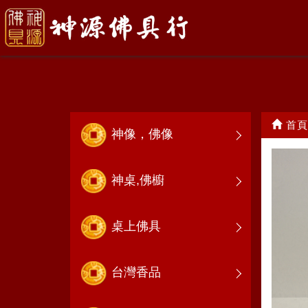
敬杯 .供杯
首頁
神像，佛像
神桌,佛櫥
桌上佛具
台灣香品