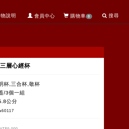
購物說明
搜尋
會員中心
購物車
0
大三層心經杯
明杯,三合杯,敬杯
蓋/3個一組
5.8公分
a60117
NT$9,000