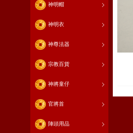
神明帽
神明衣
神尊法器
宗教百貨
神將童仔
官將首
陣頭用品