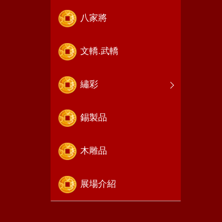
八家將
文轎.武轎
繡彩
錫製品
木雕品
展場介紹