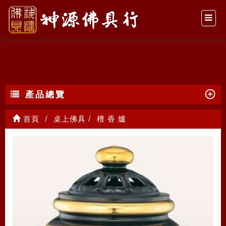
檀 香 爐
產品總覽
首頁
桌上佛具
檀 香 爐