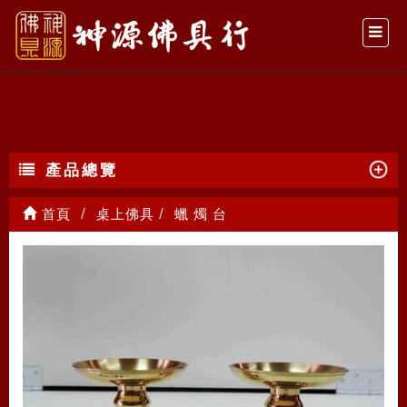
蠟 燭 台
產品總覽
首頁
桌上佛具
蠟 燭 台