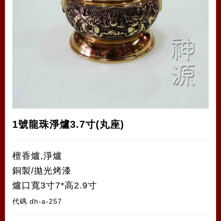
1號龍珠淨爐3.7寸(丸座)
檀香爐,淨爐
銅製/拋光烤漆
爐口寬3寸7*高2.9寸
代碼
dh-a-257