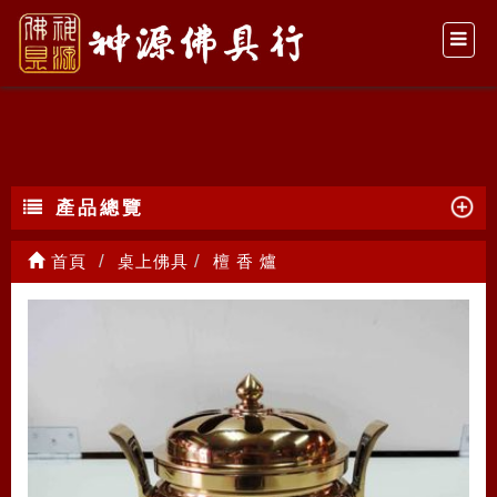
檀 香 爐
產品總覽
首頁
桌上佛具
檀 香 爐