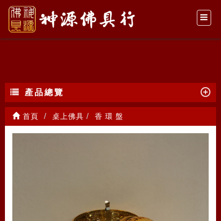
香 環 盤
產品總覽
首頁
桌上佛具
香 環 盤