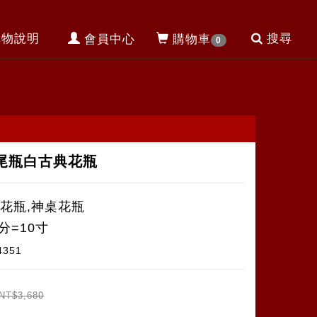
購物說明
搜尋
會員中心
購物車
0
尾瓶白古典花瓶
瓷花瓶,神桌花瓶
分=10寸
4351
NT$3,680