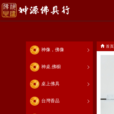
花 瓶
首頁
神像，佛像
神桌,佛櫥
桌上佛具
台灣香品