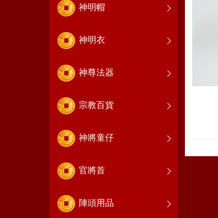
神明帽
神明衣
神尊法器
宗教百貨
神將童仔
官將首
陣頭用品