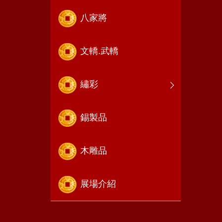
八家將
文轎.武轎
繡彩
錫製品
木雕品
展場介紹