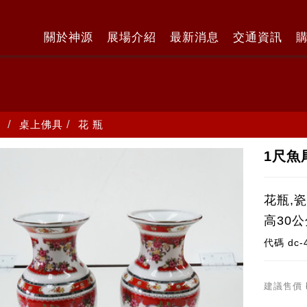
關於神源
展場介紹
最新消息
交通資訊
桌上佛具
花 瓶
1尺魚
花瓶,
高30公
代碼
dc-
建議售價