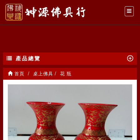
花 瓶
產品總覽
首頁
桌上佛具
花 瓶