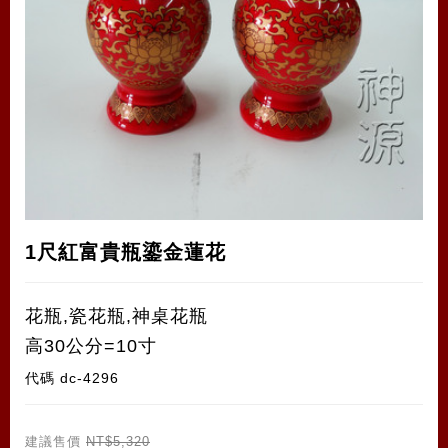
1尺紅富貴瓶鎏金蓮花
花瓶,瓷花瓶,神桌花瓶
高30公分=10寸
代碼
dc-4296
建議售價
NT$5,320