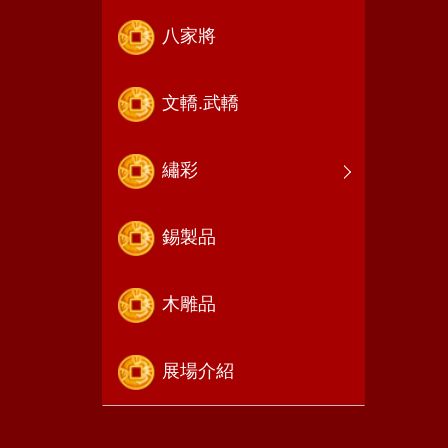
八家將
文轎.武轎
繡彩
錫製品
木雕品
展場介紹