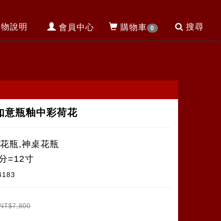
購物說明
搜尋
會員中心
購物車
0
,如意瓶釉中彩荷花
瓷花瓶,神桌花瓶
分=12寸
4183
NT$7,800