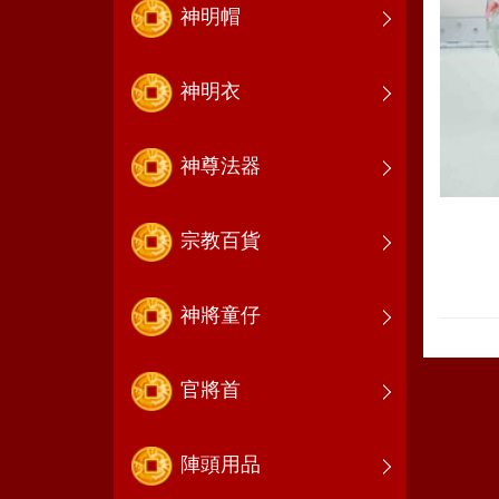
神明帽
神明衣
神尊法器
宗教百貨
神將童仔
官將首
陣頭用品