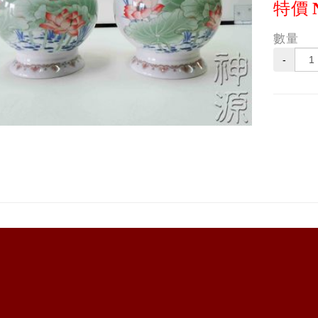
特價
數量
-