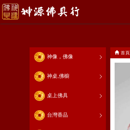
花 瓶
首頁
神像，佛像
神桌,佛櫥
桌上佛具
台灣香品