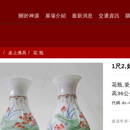
關於神源
展場介紹
最新消息
交通資訊
桌上佛具
花 瓶
1尺2
花瓶,
高36公
代碼
dc-
建議售價