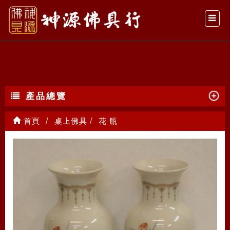
花 瓶
產品總覽
首頁
桌上佛具
花 瓶