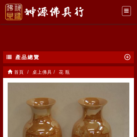
花 瓶
產品總覽
首頁
桌上佛具
花 瓶