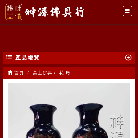
花 瓶
產品總覽
首頁
桌上佛具
花 瓶