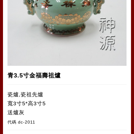
青3.5寸金福壽祖爐
瓷爐,瓷祖先爐
寬3寸5*高3寸5
送爐灰
代碼
dc-2011