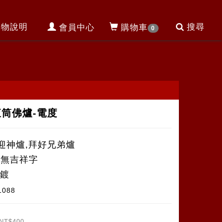
購物說明
搜尋
會員中心
購物車
0
直筒佛爐-電度
迎神爐,拜好兄弟爐
-無吉祥字
電鍍
1088
NT$400