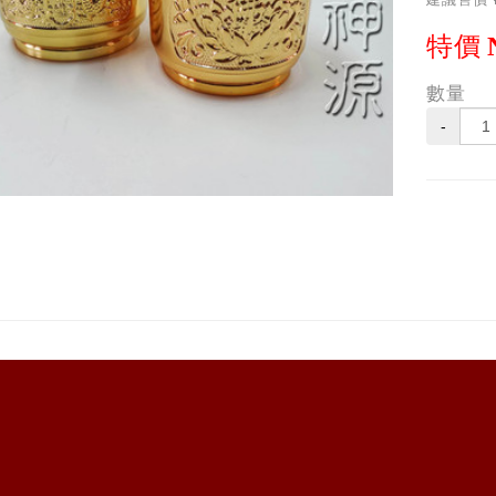
特價
數量
-