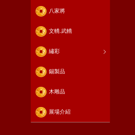
八家將
文轎.武轎
繡彩
錫製品
木雕品
展場介紹