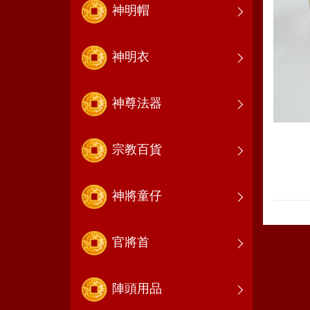
神明帽
神明衣
神尊法器
宗教百貨
神將童仔
官將首
陣頭用品