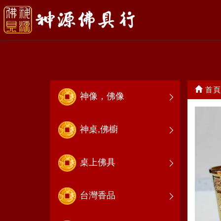
神明祖先爐
首頁
神像，佛像
神桌,佛櫥
桌上佛具
台灣香品