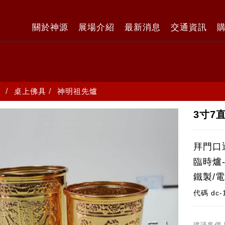
關於神源
展場介紹
最新消息
交通資訊
桌上佛具
神明祖先爐
3寸7
拜門口
臨時爐
鐵製/
代碼
dc-
建議售價