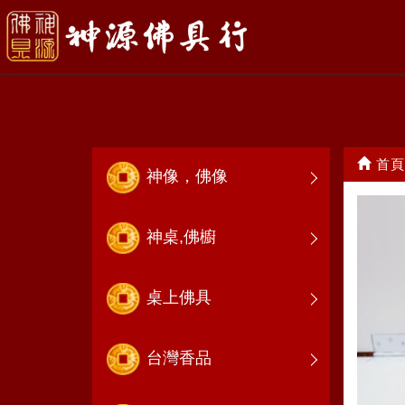
神明祖先爐
首頁
神像，佛像
神桌,佛櫥
桌上佛具
台灣香品