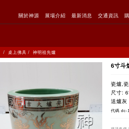
關於神源
展場介紹
最新消息
交通資訊
桌上佛具
神明祖先爐
6寸斗
瓷爐,
尺寸: 
送爐灰
代碼
dc-
建議售價