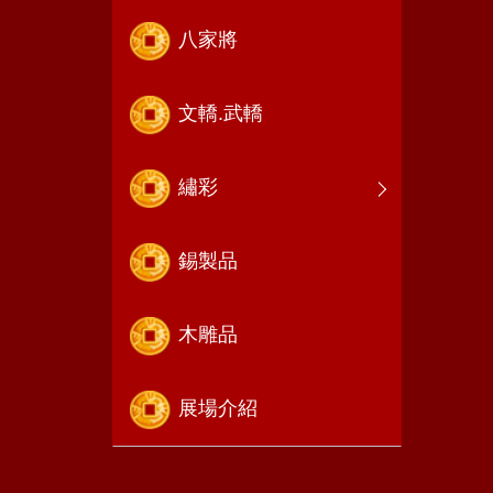
八家將
文轎.武轎
繡彩
錫製品
木雕品
展場介紹