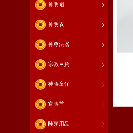
神明帽
神明衣
神尊法器
宗教百貨
神將童仔
官將首
陣頭用品