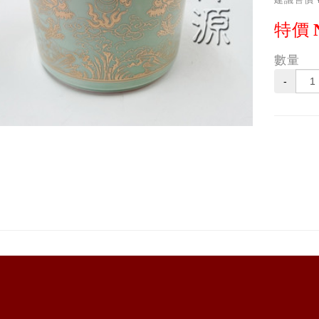
特價
數量
-