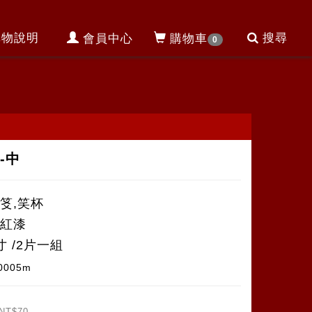
購物說明
搜尋
會員中心
購物車
0
-中
擲笅,笑杯
噴紅漆
寸 /2片一組
0005m
NT$70