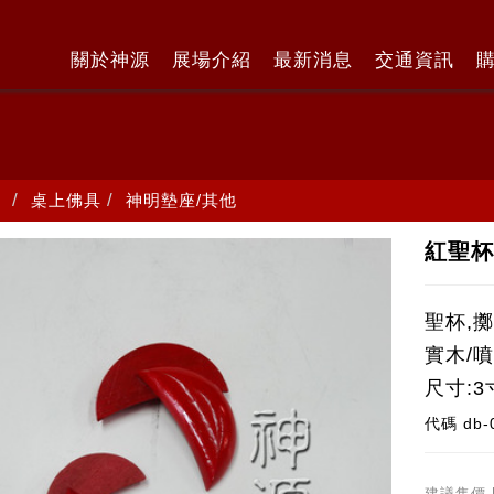
關於神源
展場介紹
最新消息
交通資訊
桌上佛具
神明墊座/其他
紅聖杯
聖杯,
實木/
尺寸:3
代碼
db-
建議售價