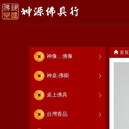
神明墊座/其他
首頁
神像，佛像
神桌,佛櫥
桌上佛具
台灣香品