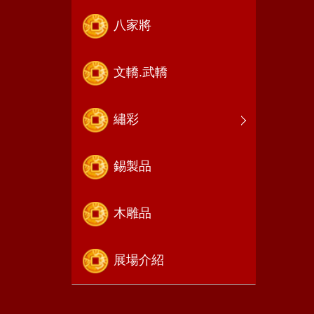
八家將
文轎.武轎
繡彩
錫製品
木雕品
展場介紹