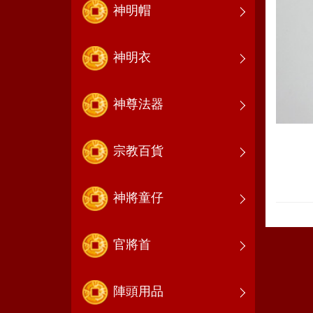
神明帽
神明衣
神尊法器
宗教百貨
神將童仔
官將首
陣頭用品