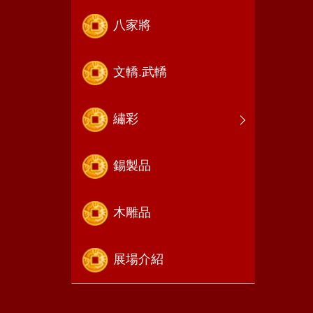
八家將
文轎.武轎
繡彩
錫製品
木雕品
展場介紹