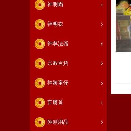
神明帽
神明衣
神尊法器
宗教百貨
神將童仔
官將首
陣頭用品