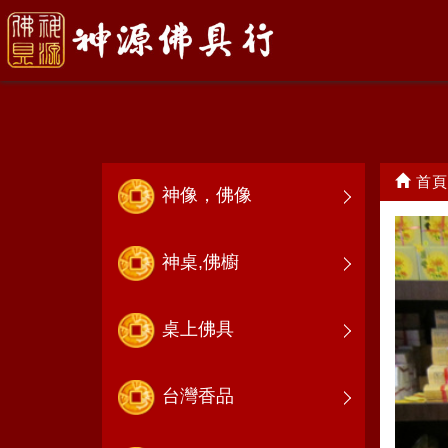
龍袍
首頁
神像，佛像
神桌,佛櫥
桌上佛具
台灣香品