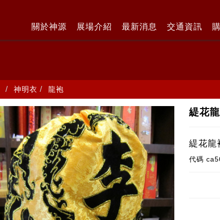
關於神源
展場介紹
最新消息
交通資訊
神明衣
龍袍
緹花
緹花龍
代碼
ca5