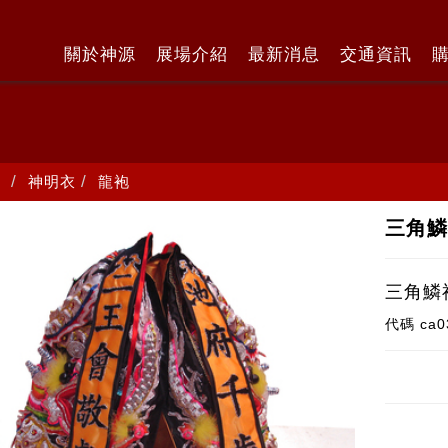
關於神源
展場介紹
最新消息
交通資訊
神明衣
龍袍
三角鱗
三角鱗
代碼
ca0