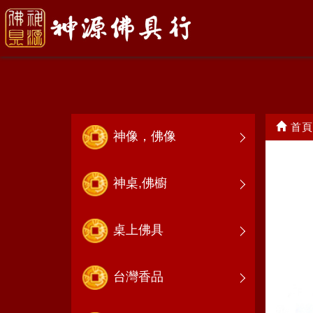
龍袍
首頁
神像，佛像
神桌,佛櫥
桌上佛具
台灣香品