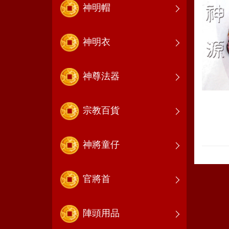
神明帽
神明衣
神尊法器
宗教百貨
神將童仔
官將首
陣頭用品