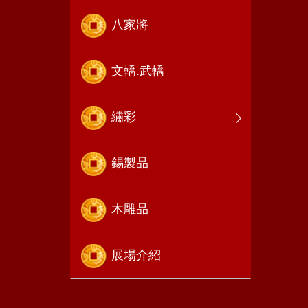
八家將
文轎.武轎
繡彩
錫製品
木雕品
展場介紹