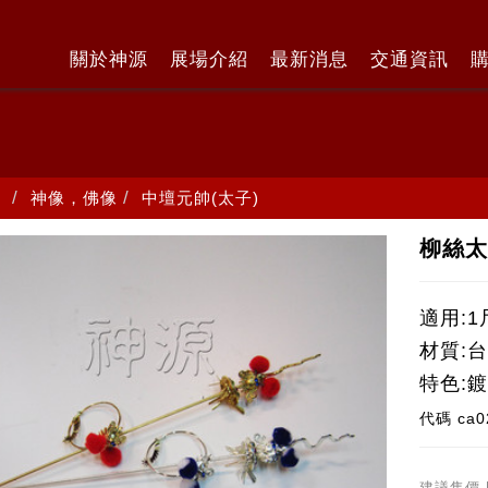
關於神源
展場介紹
最新消息
交通資訊
神像，佛像
中壇元帥(太子)
柳絲太
適用:1
材質:
特色:
代碼
ca0
建議售價