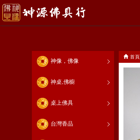
中壇元帥(太子)
首頁
神像，佛像
神桌,佛櫥
桌上佛具
台灣香品