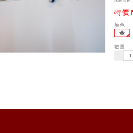
特價
顏色
金
數量
-