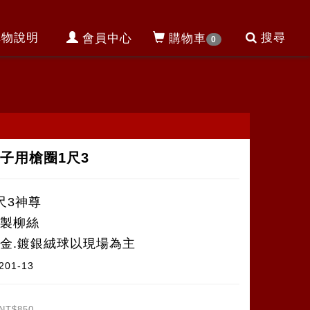
購物說明
搜尋
會員中心
購物車
0
子用槍圈1尺3
尺3神尊
台製柳絲
鍍金.鍍銀絨球以現場為主
201-13
NT$850