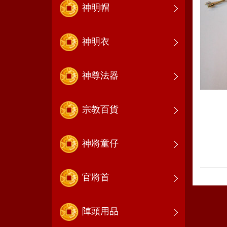
神明帽
神明衣
神尊法器
宗教百貨
神將童仔
官將首
陣頭用品