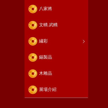
八家將
文轎.武轎
繡彩
錫製品
木雕品
展場介紹