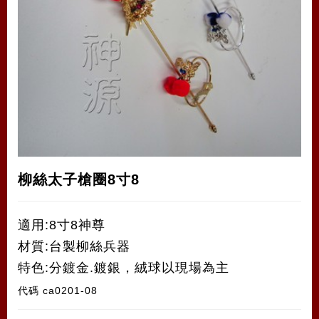
柳絲太子槍圈8寸8
適用:8寸8神尊
材質:台製柳絲兵器
特色:分鍍金.鍍銀，絨球以現場為主
代碼
ca0201-08