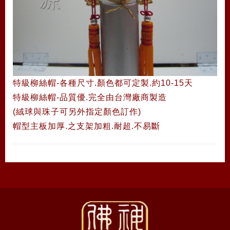
特級柳絲帽-各種尺寸.顏色都可定製.
約10-15天
特級柳絲帽-品質優.完全由台灣廠商製造
(絨球與珠子可另外指定顏色訂作)
帽型主板加厚.之支架加粗.耐超.不易斷