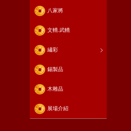
八家將
文轎.武轎
繡彩
錫製品
木雕品
展場介紹