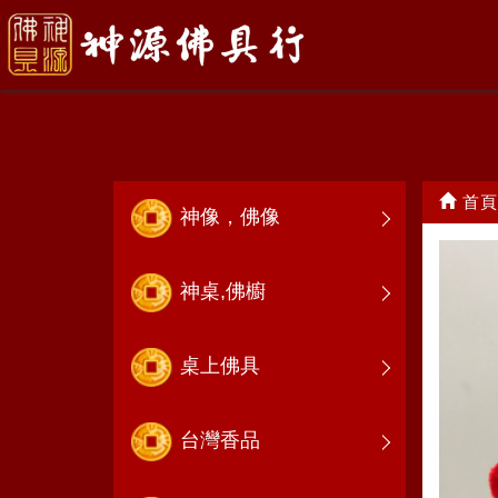
特殊神帽
首頁
神像，佛像
神桌,佛櫥
桌上佛具
台灣香品