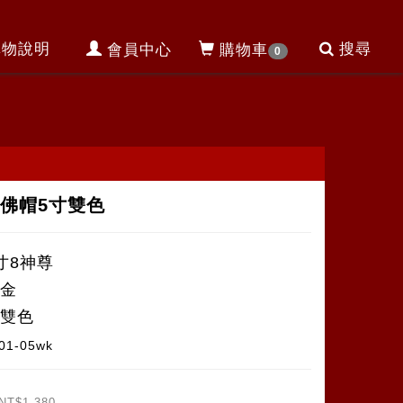
購物說明
搜尋
會員中心
購物車
0
佛帽5寸雙色
寸8神尊
合金
鍍雙色
01-05wk
NT$1,380