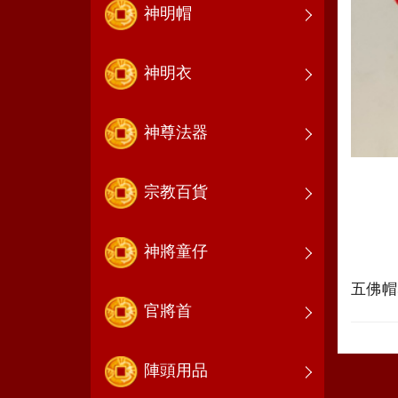
神明帽
神明衣
神尊法器
宗教百貨
神將童仔
五佛
官將首
陣頭用品