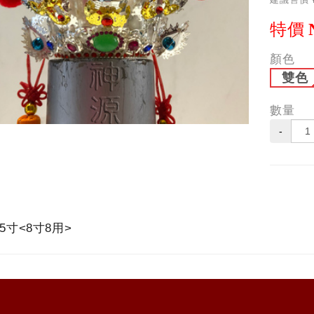
特價
顏色
雙色
數量
-
帽5寸<8寸8用>