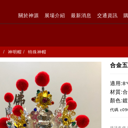
關於神源
展場介紹
最新消息
交通資訊
神明帽
特殊神帽
合金五
適用:8
材質:
顏色:
代碼
c09
建議售價