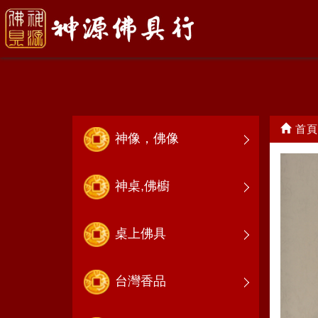
鳳冠
首頁
神像，佛像
神桌,佛櫥
桌上佛具
台灣香品