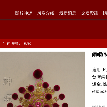
關於神源
展場介紹
最新消息
交通資訊
神明帽
鳳冠
銅帽(
適用:
台灣銅
鍍金.
代碼
c08
建議售價