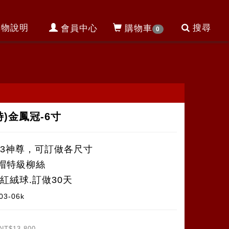
購物說明
搜尋
會員中心
購物車
0
特)金鳳冠-6寸
尺3神尊，可訂做各尺寸
帽特級柳絲
桃紅絨球.訂做30天
03-06k
NT$13,800