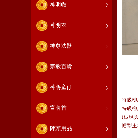
神明帽
神明衣
神尊法器
宗教百貨
神將童仔
特級柳
官將首
特級柳
(絨球
帽型主
陣頭用品