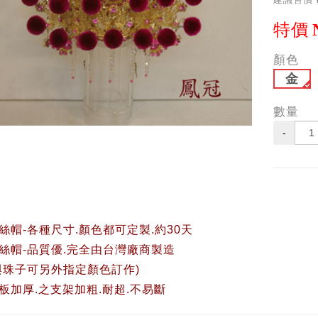
特價
顏色
金
數量
-
絲帽-各種尺寸.顏色都可定製.
約30天
絲帽-品質優.完全由台灣廠商製造
與珠子可另外指定顏色訂作)
板加厚.之支架加粗.耐超.不易斷