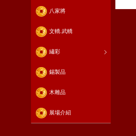
八家將
文轎.武轎
繡彩
錫製品
木雕品
展場介紹