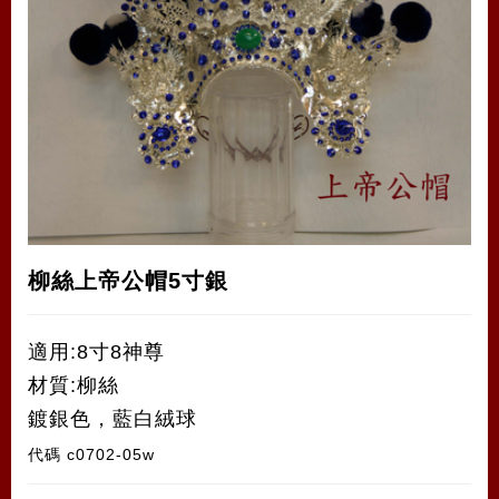
柳絲上帝公帽5寸銀
適用:8寸8神尊
材質:柳絲
鍍銀色，藍白絨球
代碼
c0702-05w