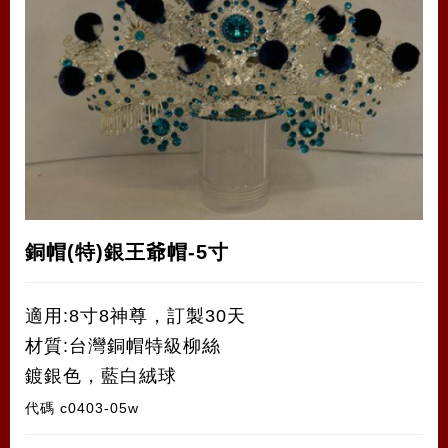
銅帽(特)銀王爺帽-5寸
適用:8寸8神尊，訂製30天
材質:台灣銅帽特級柳絲
鍍銀色，藍白絨球
代碼
c0403-05w