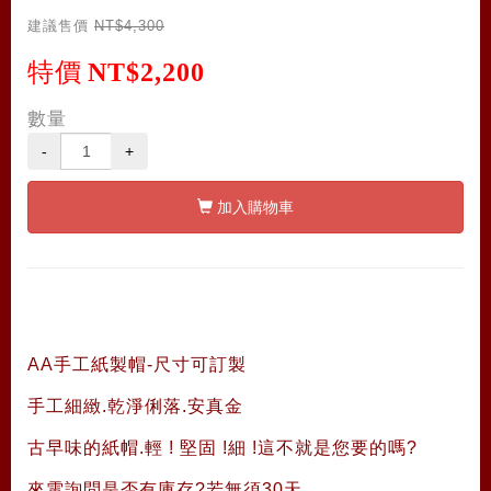
建議售價
NT$4,300
特價
NT$2,200
數量
-
+
加入購物車
AA手工紙製帽-尺寸可訂製
手工細緻.乾淨俐落.安真金
古早味的紙帽.輕 ! 堅固 !細 !這不就是您要的嗎?
來電詢問是否有庫存?若無須30天.