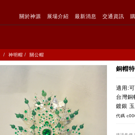
關於神源
展場介紹
最新消息
交通資訊
神明帽
關公帽
銅帽特
適用:
台灣銅
鍍銀 玉
代碼
c00
建議售價