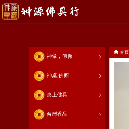
關公帽
首頁
神像，佛像
神桌,佛櫥
桌上佛具
台灣香品