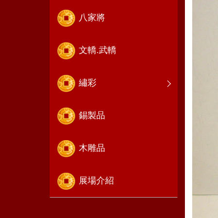
八家將
文轎.武轎
繡彩
錫製品
木雕品
展場介紹