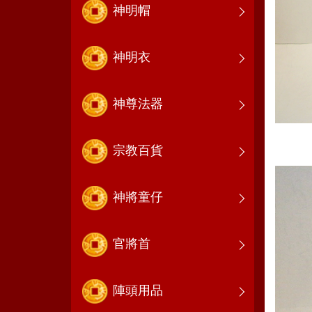
神明帽
神明衣
神尊法器
宗教百貨
神將童仔
官將首
陣頭用品