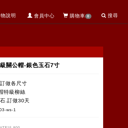
購物說明
搜尋
會員中心
購物車
0
級關公帽-銀色玉石7寸
可訂做各尺寸
帽特級柳絲
石.訂做30天
03-ws-1
NT$15,800