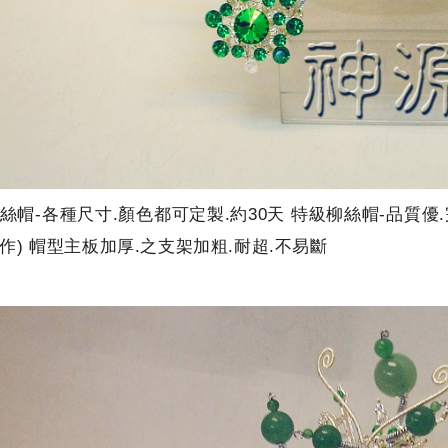
絲帽-各種尺寸.顏色都可定製.約30天 特級柳絲帽-品質
作) 帽型主板加厚.之支架加粗.耐超.不易斷