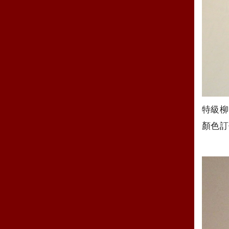
特級柳
顏色訂