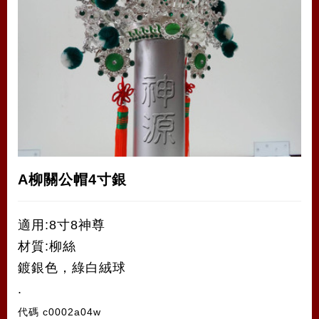
A柳關公帽4寸銀
適用:8寸8神尊
材質:柳絲
鍍銀色，綠白絨球
.
代碼
c0002a04w