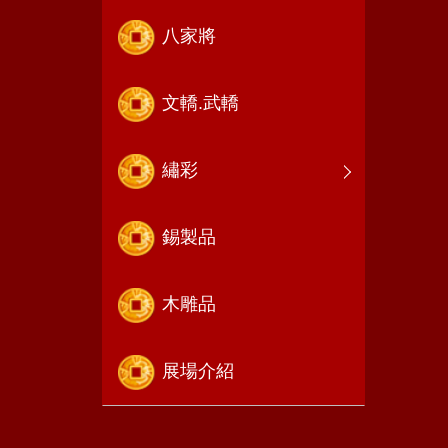
八家將
文轎.武轎
繡彩
錫製品
木雕品
展場介紹