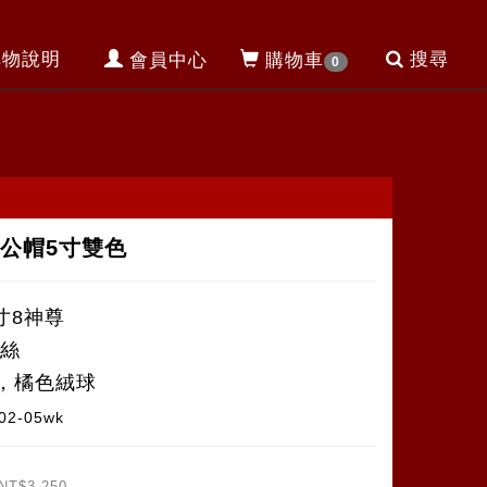
購物說明
搜尋
會員中心
購物車
0
公帽5寸雙色
寸8神尊
柳絲
，橘色絨球
02-05wk
NT$3,250