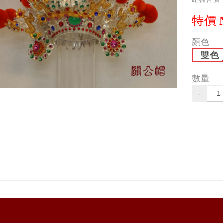
特價
顏色
雙色
數量
-