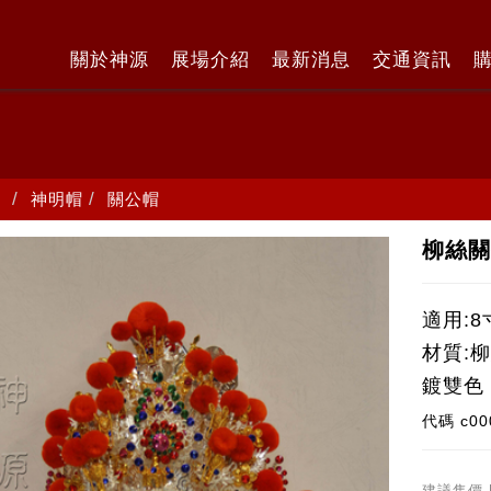
關於神源
展場介紹
最新消息
交通資訊
神明帽
關公帽
柳絲關
適用:8
材質:
鍍雙色
代碼
c00
建議售價