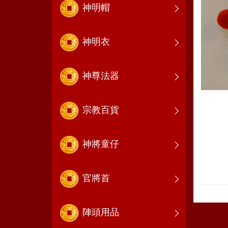
神明帽
神明衣
神尊法器
宗教百貨
神將童仔
官將首
陣頭用品