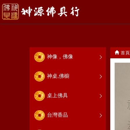
關公帽
首頁
神像，佛像
神桌,佛櫥
桌上佛具
台灣香品