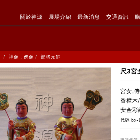
關於神源
展場介紹
最新消息
交通資訊
神像，佛像
部將元帥
尺3宮
宮女,
香樟木/
安金彩
代碼
bx-
建議售價