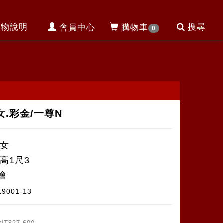
購物說明
搜尋
會員中心
購物車
0
女.彩金/一尊N
侍女
高1尺3
繪
19001-13
NT$27,600