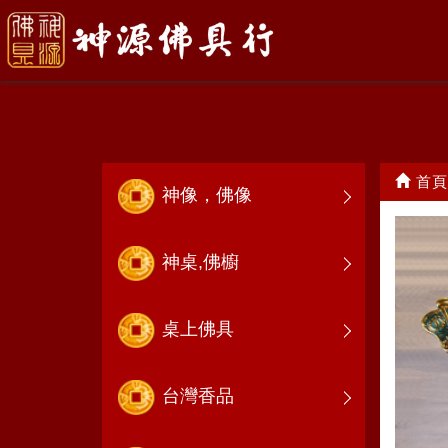
部將元帥
首頁
神像，佛像
神桌,佛櫥
桌上佛具
台灣香品