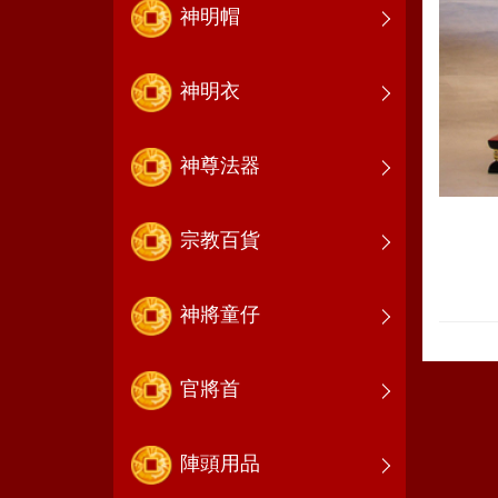
神明帽
神明衣
神尊法器
宗教百貨
神將童仔
官將首
陣頭用品