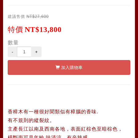
建議售價
NT$27,600
特價
NT$13,800
數量
-
+
加入購物車
香樟木有一種很好聞類似有樟腦的香味.
有不規則的縱裂紋。
主產長江以南及西南各地，表面紅棕色至暗棕色，
橫斷面可見年輪
.味清涼，有辛辣感。