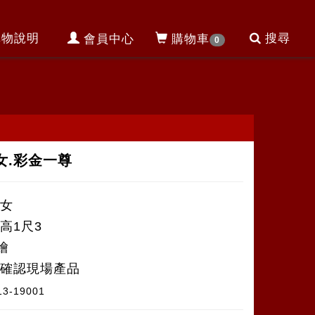
購物說明
搜尋
會員中心
購物車
0
女.彩金一尊
侍女
高1尺3
繪
NE確認現場產品
13-19001