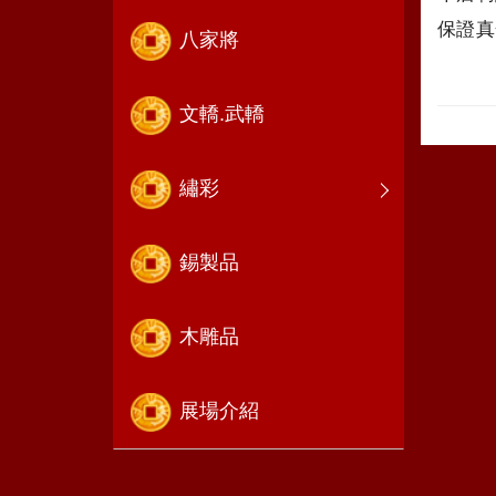
保證真
八家將
文轎.武轎
繡彩
錫製品
木雕品
展場介紹