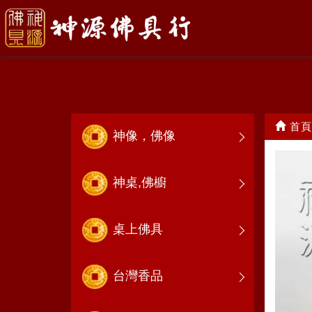
部將元帥
首頁
神像，佛像
神桌,佛櫥
桌上佛具
台灣香品