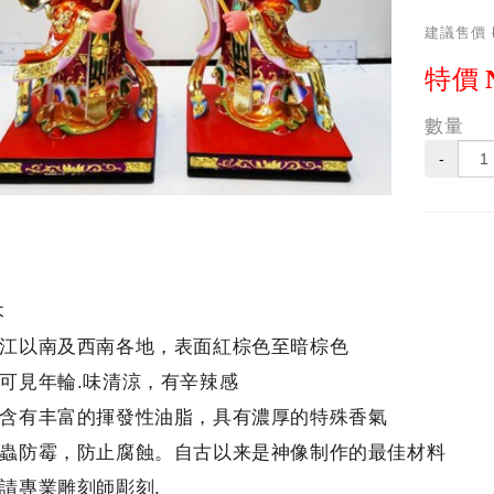
建議售價
特價
數量
-
木
江以南及西南各地，表面紅棕色至暗棕色
可見年輪.味清涼，有辛辣感
含有丰富的揮發性油脂，具有濃厚的特殊香氣
蟲防霉，防止腐蝕。自古以来是神像制作的最佳材料
請專業雕刻師彫刻.