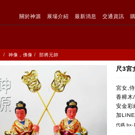
關於神源
展場介紹
最新消息
交通資訊
神像，佛像
部將元帥
尺3宮
宮女,
香樟木/
安金彩
加LI
代碼
bx-