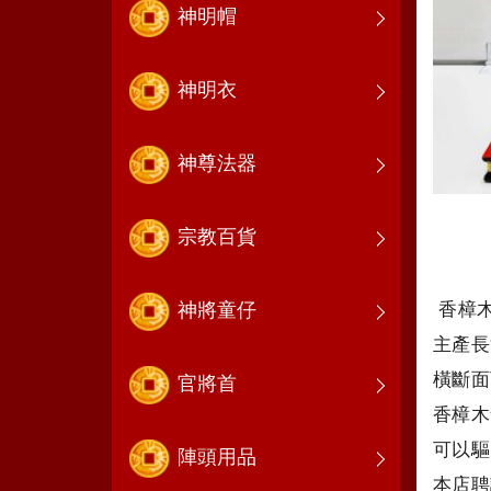
神明帽
神明衣
神尊法器
宗教百貨
香樟
神將童仔
主產長
橫斷面
官將首
香樟木
可以驅
陣頭用品
本店聘