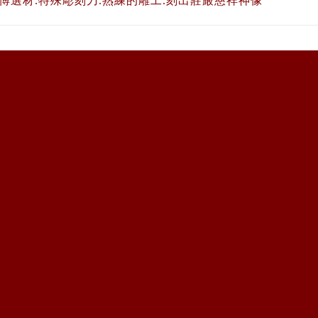
傅選材.特殊彫刻刀.熟練的雕工.刻出莊嚴慈祥神像