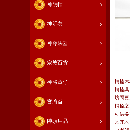
神明帽
神明衣
神尊法器
宗教百貨
梢楠
木
神將童仔
梢楠具
坊間更
官將首
梢楠之
可供各
陣頭用品
又其木