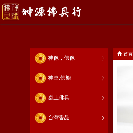
其他神明
首頁
神像，佛像
神桌,佛櫥
桌上佛具
台灣香品