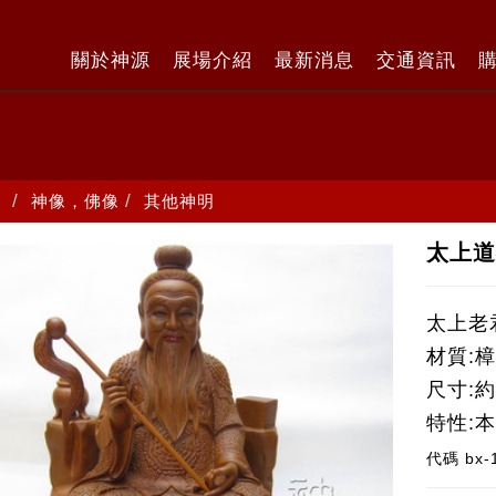
關於神源
展場介紹
最新消息
交通資訊
神像，佛像
其他神明
太上道
太上老
材質:
尺寸:約
特性:
代碼
bx-