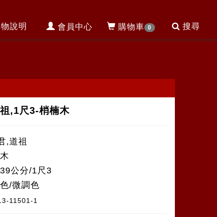
購物說明
搜尋
會員中心
購物車
0
祖,1尺3-梢楠木
君,道祖
樟木
39公分/1尺3
本色/微調色
13-11501-1