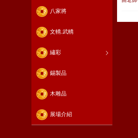
由老師
八家將
文轎.武轎
繡彩
錫製品
木雕品
展場介紹